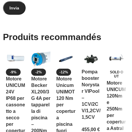
Produits recommandés
Pompa
-9%
-2%
-12%
SOLD O
UT
booster
Motore
Motore
Motore
Motore
Norysta
UNICUM
Becker
Unicum
UNICUM
r VIPool
24V
XL200/3
UNIMOT
120Nm
–
IP68 per
G 4A per
120 Nm
e
1CV/2C
cassone
tapparel
per
250Nm
V/1,2CV/
tto a
la di
copertur
per
1,5CV
secco
piscina
a
copertur
per
–
piscina
a Astral
455,00
€
copertur
200Nm
fuori