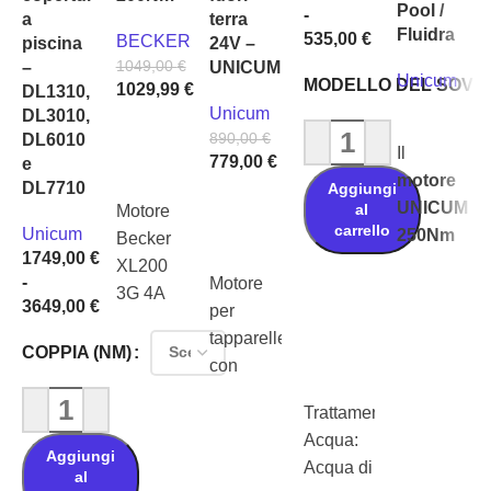
Pool /
-
a
terra
Fluidra
535,00
€
BECKER
piscina
24V –
1049,00
€
–
UNICUM
Unicum
MODELLO DEL SOV
1029,99
€
DL1310,
Unicum
DL3010,
Leggi tutto
Aggiungi al carrello
890,00
€
DL6010
Il
779,00
€
e
motore
DL7710
Aggiungi
Aggiungi al carrello
UNICUM
al
Motore
carrello
Unicum
250Nm
Becker
1749,00
€
PL3210
XL200
-
Motore
è un
3G 4A
3649,00
€
per
motore
24V DC
Scegli
tapparelle
per
che
COPPIA (NM)
con
copertura
fornisce
garanzia
piscina
200 Nm
Trattamento
di 3 anni
potente
e 3
Acqua:
Regolazione
e
Aggiungi
rotazioni
Acqua di
meccanica
al
affidabile,
al