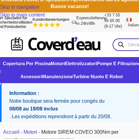
Buone vacanze!
Skip to navigation
Skip to main content
+33 7 55
Expresslieferung
er Spezialist für
Kundenbewertungen
55 65 00
icherheitsrollläden
in 24h/48h
Italia
(9-17 Uhr)
nd Poolzubehör
Copertura Per Piscina
Motori
Elettrolizzatori
Pompe E Filtrazion
Accessori
Manutenzione
Turbine Nuoto E Robot
Information :
Notre boutique sera fermée pour congés du
08/08 au 19/08 inclus
. Les expéditions reprendront à partir du 20/08.
Accueil
-
Motori
-
Motore SIREM COVEO 300Nm per