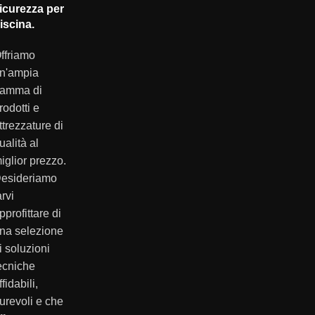
immuni
icurezza per
alle
iscina.
sovratensioni
-
ffriamo
brevetto
n'ampia
MLS
amma di
Impermeabilità
rodotti e
IP68
per
ttrezzature di
immersione
ualità al
occasionale
iglior prezzo.
(certificazione
esideriamo
LNE
arvi
L031725)
pprofittare di
na selezione
i soluzioni
ecniche
ffidabili,
urevoli e che