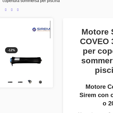
copertura sommersa per piscina
Motore
COVEO 
per cop
-12%
sommer
pisc
Motore C
Sirem con 
o 