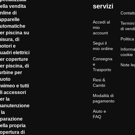
316L
piscine:
servizi
ella vendita
Freno
ASTRAL,
nline di
Contatt
magnetico
APF,
apparelle
Accedi al
di
Termini
WOOD,
utomatiche
mio
di vend
sicurezza
Del,
er piscina su
account
per il
Politica
isura, di
Abriblue,
Segui il
mantenimento
otori e
Walter
mio ordine
Informa
uadri elettrici
assoluto
cookie
(WaluRoll)...
Consegna
er coperture
della
Rif.
e
Note le
er piscina, di
posizione
Trasporto
XL200/3G
urbine per
in
A4
uoto
Resi &
arresto -
Cambi
wimeo e tutti
Brevetto
li accessori
Modalità di
CPS
er la
pagamento
anutenzione
Sensori
Aiuto e
 la
di fine
FAQ
iparazione
corsa
ella propria
meccanici
opertura di