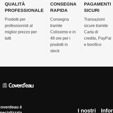
Tipo
:
di 2
QUALITÀ
CONSEGNA
PAGAMENTI
batteria
Motore
anni.
PROFESSIONALE
RAPIDA
SICURI
in caso
elettrico
Regolazione
di
Prodotti per
Consegna
Transazioni
per
meccanica
interruzione
professionisti al
tramite
sicure tramite
copertura
del
di
miglior prezzo per
Colissimo e in
Carta di
piscina
finecorsa
corrente
tutti
48 ore per i
credito, PayPal
Garanzia
:
per una
Carter
prodotti in
e bonifico
3 anni
maggiore
in
stock
affidabilità
alluminio
Potenza
e PVC
163 W e
Fissaggio
6,8 A
e
con
diametro
cavo di
dell'albero
4 m.
cavo
in
Per
acciaio
coperture
inossidabile
overdeau è
per
I nostri
Info
pecializzata