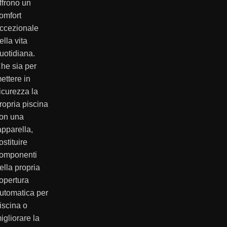
ffrono un
omfort
ccezionale
ella vita
uotidiana.
he sia per
ettere in
icurezza la
ropria piscina
on una
apparella,
ostituire
omponenti
ella propria
opertura
utomatica per
iscina o
igliorare la