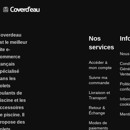
en 5
carrelée
et
coloris
et Béton
Panneau
/ Liner
Liner
Fabriqué
overdeau
en ABS
Nos
Inf
st le meilleur
blanc
services
ite e-
Nous 
ommerce
Accéder à
Condi
rançais
mon compte
Géné
pécialisé
Vent
Suivre ma
ans les
commande
Polit
olets
confid
Livraison et
oulants de
Transport
Infor
iscine et les
cooki
ccessoires
Retour &
Échange
Menti
e piscine. Il
ropose des
Modes de
paiements
olets