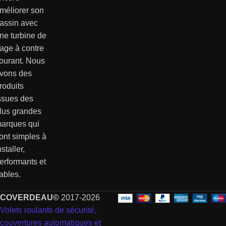
méliorer son
assin avec
ne turbine de
age à contre
ourant. Nous
vons des
roduits
ssues des
lus grandes
arques qui
ont simples à
nstaller,
erformants et
iables.
COVERDEAU©
2017-2026
Volets roulants de sécurité,
couvertures automatiques et