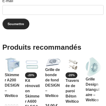
E-mail
Produits recommandés
Grille de
bonde
Skimme
-20%
-20%
Grille
de fond
r A200
Kit
Travers
Design
DESIGN
DESIGN
rénovati
ée de
triangul
–
–
on
paroi
aire –
Weltico
Weltico
Skimme
Béton
Weltico
r A600
Weltico
24,00
€