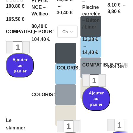
ELEGA
–
8,10
€
–
–
100,80
€
NCE –
Piscine
8,80
€
30,40
€
–
Weltico
carrelée
165,50
€
– Béton
80,40
€
/ Liner
COMPATIBLE POUR
–
104,40
€
13,28
€
–
14,40
€
Ajouter
COMPATIBLE POUR
au
COLORIS
COLORIS
panier
Ajouter
COLORIS
Choix des options
au
panier
Le
skimmer
Choix des options