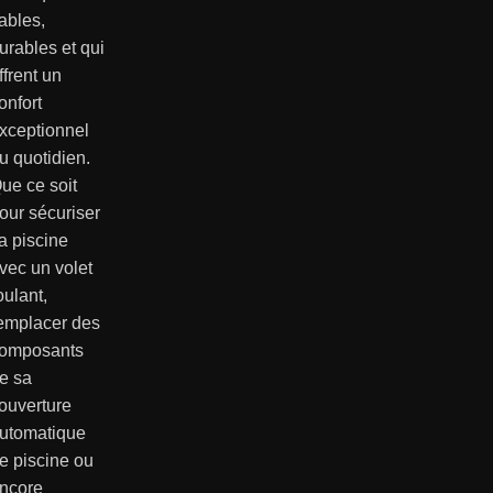
iables,
urables et qui
ffrent un
onfort
xceptionnel
u quotidien.
ue ce soit
our sécuriser
a piscine
vec un volet
oulant,
emplacer des
omposants
e sa
ouverture
utomatique
e piscine ou
ncore