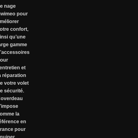
e nage
wimeo pour
méliorer
otre confort,
insi qu’une
arge gamme
’accessoires
our
’entretien et
a réparation
e votre volet
e sécurité.
overdeau
’impose
omme la
éférence en
rance pour
quiper,