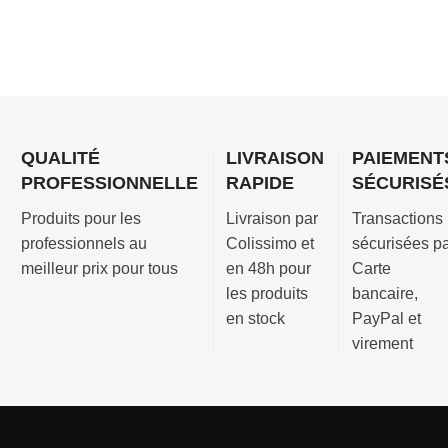
disponible
(comme
A600
1’’1/2
dans
les
finition
une
feuilles,
élégance
piscine
les
composé
enterrée
insectes
de :
maçonnée.
ou
2 joints
QUALITÉ
LIVRAISON
PAIEMENT
Longueur
d'autres
La
PROFESSIONNELLE
RAPIDE
SÉCURISÉ
300mm
matières
visserie
à couper
légères)
Produits pour les
Livraison par
Transactions
La
Pour
et à
professionnels au
Colissimo et
sécurisées p
contre-
buse de
maintenir
meilleur prix pour tous
en 48h pour
Carte
bride
refoulement
l’eau
les produits
bancaire,
Le
et prise
propre
en stock
PayPal et
cache
balai
virement
Disponible
vis
Existe
en
Sur-
en deux
version
meurtrière
modèles
Béton
disponible
: piscine
Liner/Coque