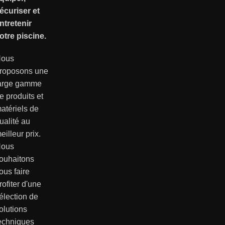
écuriser et
ntretenir
otre piscine.
ous
roposons une
arge gamme
e produits et
atériels de
ualité au
eilleur prix.
ous
ouhaitons
ous faire
rofiter d'une
élection de
olutions
echniques